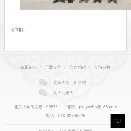
分享到：
院长信箱
/
下载专区
/
合作捐赠
/
友情链接
北京大学元培学院
北大元培人
北京大学俄文楼 100871
邮箱：pkuypzhb@163.com
电话：010-62758326
TOP