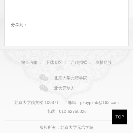
分享到：
院长信箱
/
下载专区
/
合作捐赠
/
友情链接
北京大学元培学院
北大元培人
北京大学俄文楼 100871
邮箱：pkuypzhb@163.com
电话：010-62758326
TOP
版权所有：北京大学元培学院