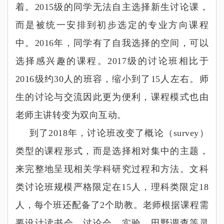
着。2015
级的同学无法自主选择新生讨论课，
而是被统一安排到初步选定的专业方向课程
中。2016
年，同学有了自我选择的空间，可以
选择感兴趣的课程。2017
级的讨论班相比于
2016
级约30
人的班容，缩小到了15
人左右。师
生的讨论与交流因此更为便利，课程模式也由
老师主讲转变为双向互动。
到了2018
年，讨论班改变了概论（
survey
）
类型的课程形式，而是选择相对集中的主题，
来完整地呈现相关学科研究过程和方法。文科
类讨论班规模严格限定在15
人，理科类限定18
人，每个班还配备了2
个助教。老师根据课程需
要设计读书会、讨论会、实验、田野调查等灵