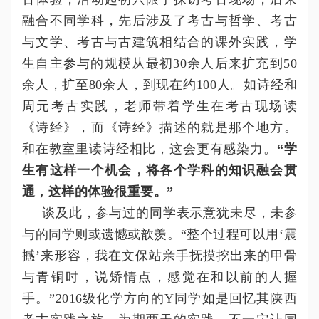
融合不同学科，先后涉及了考古与哲学、考古
与文学、考古与古建筑相结合的课外实践，学
生自主参与的规模从最初30
余人后来扩充到50
余人，扩至80
余人，到现在约100
人。如诗经和
周元考古实践，老师带着学生在考古现场读
《诗经》，而《诗经》描述的就是那个地方。
和在教室里读诗经相比，这会更有感染力。
“
学
生有这样一个机会，将各个学科的知识融会贯
通，这样的体验很重要。
”
谈及此，参与过的同学表示意犹未尽，未参
与的同学则或遗憾或歆羡。
“
整个过程可以用
‘
震
撼
’
来形容，我在文保站亲手抚摸挖出来的甲骨
与青铜时，说矫情点，感觉在和以前的人握
手。
”
2016级化学方向的Y
同学如是回忆其陕西