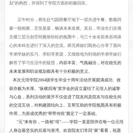
划”的构想，并得到了学院方面的积极回应。
正午时分，师生赴勺园西餐厅地下一层共进午餐。数载同
窗一朝相聚，言笑晏晏，畅谈未来发展。其后，毕业生们在俄
文楼三层元创空间雅致轻松的氛围中，与三十余名前来咨询谈
心的本科生进行了深入的交流。师兄师姐们既热心分享了面向
学弟学妹的实习、求职等资源，又细致地为到场的学弟学妹们
解答了学习生活中的疑惑，
内容丰富、气氛融洽，对在校生的
未来发展和职业规划都具有十分积极的意义。
级学生毕业十周年活动开展圆满成功、收
本次元培学院2004
获亦极为丰厚。“纵横四海”奖学金的设立凝结了元培人的诚挚
与心血，系列活动的展开不仅促进了院友间及院友与在校生间
的交流互动，对构建团结向上、互帮互助的学院氛围具有积极
作用，为形成优秀的“帮带传统”奠定了一定基础。
“元”来有你，一路相“培”——学院一直是陪伴在每一位元培
人身边最坚实的后盾与港湾。欢迎院友们常回“家”看看，祝愿