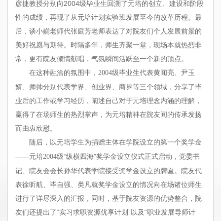
彦捷教授分别向2004级毕业生回溯了元培的创立、建设和阶段
性的成绩，再现了从元培计划实验班发展至今的改革历程。最
后，谈小媊老师代张庭芳老师表达了对院友们个人发展前景的
美好祝愿与期待。时隔多年，师生齐聚一堂，现场本就热烈非
常，更有院友倾情献唱，气氛瞬间活跃至一个新的顶点。
级毕业生代表黄闻亮、尹玉
在这种融洽的氛围中，2004
婧、师帅分别代表学界、创业界、商界等三个领域，分享了毕
业后的工作或学习经历，阐述自己对于元培理念内涵的理解，
赢得了在场师生的热烈掌声，为元培精神在院友间的传承发扬
而由衷欣慰。
随后，以元培学生为捐赠主体在学院设立的第一个奖学金
级“纵横四海”奖学金设立仪式正式启动，党委书
——元培2004
记、院友会会长孙华代表学院接受奖学金设立的牌匾。院友代
表徐昕航、毕自强、类凡就奖学金设立的情况向在场诸位师生
进行了详尽深入的汇报，同时，基于院友资源的优势整合，院
友们还提出了“实习求职资源优享计划”以及“职业发展导师计