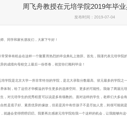
周飞舟教授在元培学院2019年毕
发布时间：2019-07-04
老师、同学和家长朋友们，大家下午好
！
非常荣幸有机会在这
样一个隆重而热烈的毕业典礼上致辞。首先，我谨代表元培学院的
优异的成绩向母校交上最后一份答卷，祝贺你们顺利毕业！
元培学院是北京大学一所非常特别的学院，
是北大录取分数最高、状元最多的学院之
培养体制，给了这些才华横溢的学生更多的选择空间、更多的可能性。我做了两届元
究生，
对元培学生
的优秀程度可以说
是
多有领教的。面对这样的学生，老师们大多会
那自然是底子好、素质优异的缘故，
但
若是其中有些孩子不是尽如人意，则
很可能就
大，就越会变得唠唠叨叨。我
要再次感谢元培学院给我一个这样的机会，让我能够向这