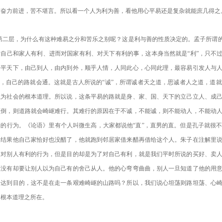
不
奋力
前进，苦不堪言。
所以看一个人为利为善，看他用心平易还是复杂
就能庶几得之
第二层，为什么有这种难易之分和苦乐之别呢？
这是
利与善的性质决定的。孟子所谓的
对
自己和
家人有利、进而对国家有利、对天下有利的
事，这本身当然就是“利”，只不
于平天下，
由己到人，由内到外，
顺乎人情，
人同此心，心同此理，最容易引发人与
”，自己的路就会通。
这就是古人所说的“诚”，
所谓诚者天之道，思诚者人之道，
道就
以为社会的根本道理
。所以说，这条平易的路就是身、家、国
、
天下的
立己立人、成
颠倒，则道路就会崎岖难行。其难行的原因在于不诚，不能诚，则不能动人，不能动
倒的行为
。《论语》里有个人叫微生高，大家都说他“直”，直男的直。但是孔子就很
，结果他自己家恰好也没
醋
了，他就跑到邻居家借来醋再借给这个人。朱子
在
注解
里
是对别人有利的行为，但是目的却是为了对自己有利，就是我们平时所说的买好、卖
己没有却要让别人以为自己有的
舍己从人。
他的心弯弯曲曲，别人一旦知道了他的用
来达到目的，这不是在走一条艰难崎岖的山路吗？所以，我们说心坦荡则路坦荡
、
心
的根本道理
之所在
。