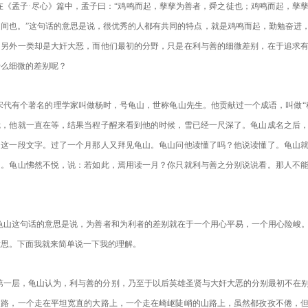
在
《孟子
·尽心
》
篇中，孟子曰：“
鸡鸣而起
，
孳孳为善者
，
舜之徒也
；
鸡鸣而起
，
孳
之间也
。
”这句话的意思是说，
很优秀
的人都有共同的特点，就是
鸡鸣而起，
勤勉奋进
，另外一类却是大奸大恶，
而
他们
最初
的
分野
，只是在利与善的细微差别
，在于追求
什么细微的差别呢？
宋代有个著名的理学家叫做杨时，号龟山，世称龟山先生。他贡献过一个成语，叫做“
觉，他就一直在等，结果当程子醒来看到他的时候，雪已经一尺深了。
龟山成名之后
的这一段文字。
过了一个月那人又拜见龟山
。龟山问他读懂了吗？他说读懂了。龟山
通。龟山怫然不悦，说
：
若如此，焉用读一月？你只就利与善之分别说说看。那人不
。
龟山这句话的意思是说，
为善
者
和为利
者
的差别就在于一个用心平易，一个用心险峻
意思。下面我就来简单说一下我的理解。
第一层，龟山认为，利与善的分别，乃至于以后英雄圣贤与大奸大恶的分别最初不在
走路，一个走在平坦宽直的大路上，一个走在崎岖陡峭的山路上，虽然都孜孜不倦，