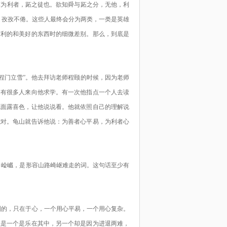
孳
为
利者
，
跖
之徒也。欲知舜与
跖
之分
，
无他
，
利
，孜孜不倦。这些人最终会分为两类，一类是英雄
有利的
和美好
的东西时的细微差别
。那么，到底是
程门立雪”
。
他去拜访老师程颐的时候，因为老师
，有很多人来向他求学。有一次他指点一个人去读
就面露喜色，让他说说看。他就依照自己的理解说
能对。龟山就告诉他说：为善者心平易，为利者心
。崄巇，是形容山路崎岖难
走
的词。这句话至少有
别的，
只
在于心，一个用心
平易
，一个用心复杂。
但是一个是乐
在其中，
另
一个
却是
因为进退两难，