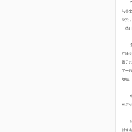
与善
圣贤
一些
在睡
孟子
了一
崄巇
三层
就像