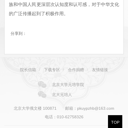
族和
中国人民更深层次认知度和认可感，对于中华文化
的广泛传播起到了积极作用。
分享到：
院长信箱
/
下载专区
/
合作捐赠
/
友情链接
北京大学元培学院
北大元培人
北京大学俄文楼 100871
邮箱：pkuypzhb@163.com
电话：010-62758326
TOP