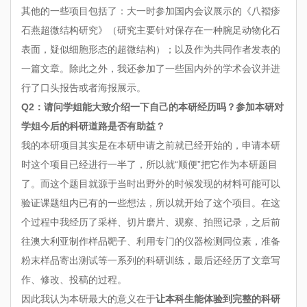
其他的一些项目包括了：大一时参加国内会议展示的《八褶疹
石燕超微结构研究》（研究主要针对保存在一种腕足动物化石
表面，疑似细胞形态的超微结构）；以及作为共同作者发表的
一篇文章。除此之外，我还参加了一些国内外的学术会议并进
行了口头报告或者海报展示。
Q2：请问学姐能大致介绍一下自己的本研经历吗？参加本研对
学姐今后的科研道路是否有助益？
我的本研项目其实是在本研申请之前就已经开始的，申请本研
时这个项目已经进行一半了，所以就“顺便”把它作为本研题目
了。而这个题目就源于当时出野外的时候发现的材料可能可以
验证课题组内已有的一些想法，所以就开始了这个项目。在这
个过程中我经历了采样、切片磨片、观察、拍照记录，之后前
往澳大利亚制作样品靶子、利用专门的仪器检测同位素，准备
粉末样品寄出测试等一系列的科研训练，最后还经历了文章写
作、修改、投稿的过程。
因此我认为本研最大的意义在于
让本科生能体验到完整的科研