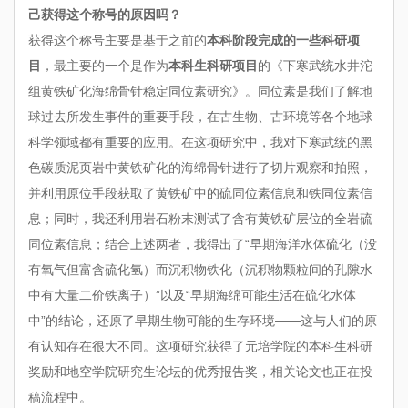
己获得这个称号的原因吗？
获得这个称号主要是基于之前的
本科阶段完成的一些科研项
目
，最主要的一个是作为
本科生科研项目
的《下寒武统水井沱
组黄铁矿化海绵骨针稳定同位素研究》。同位素是我们了解地
球过去所发生事件的重要手段，在古生物、古环境等各个地球
科学领域都有重要的应用。在这项研究中，我对下寒武统的黑
色碳质泥页岩中黄铁矿化的海绵骨针进行了切片观察和拍照，
并利用原位手段获取了黄铁矿中的硫同位素信息和铁同位素信
息；同时，我还利用岩石粉末测试了含有黄铁矿层位的全岩硫
同位素信息；结合上述两者，我得出了“早期海洋水体硫化（没
有氧气但富含硫化氢）而沉积物铁化（沉积物颗粒间的孔隙水
中有大量二价铁离子）”以及“早期海绵可能生活在硫化水体
中”的结论，还原了早期生物可能的生存环境——这与人们的原
有认知存在很大不同。这项研究获得了元培学院的本科生科研
奖励和地空学院研究生论坛的优秀报告奖，相关论文也正在投
稿流程中。