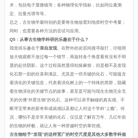
术，包括电子显微镜等；各种物理化学指标，比如同位素测
定、拉曼光谱等等。
总之，古生物学最特别的是要将生物放置到地质时空中考量；
同时，也需要各种方法的尝试与应用。
Q5：从事古生物学科研的乐趣在于什么？
我觉得乐趣在于
亲自发现
。在野外的岩层间搜寻敲打，仔细用
放大镜观察不放过每一个细节，再旋转各个角度看有没有不明
显的起伏阴影。这个过程虽然显得枯燥麻烦，但是都不及发现
化石那一刻的欣喜和满足。尤其是一些关键的化石，可能蕴含
着演化的关键信息，代表着演化树上的一个特殊的类群，隐藏
着生物演化的关键节点的故事，甚至是可能与现生生物完全无
关的仿佛“外星生物”的化石。这种可以亲手触碰的真实感、不
断寻宝带来的新奇和成就感以及都让人对这个学科“上瘾”。何
况，哪怕不是非常关键的化石，仅仅是了解百万年、几亿年前
的生物的样貌，就让人有一种穿越时空的掌控感。
古生物给予“发现”的这样宽广的时空尺度是其他大多数学科做