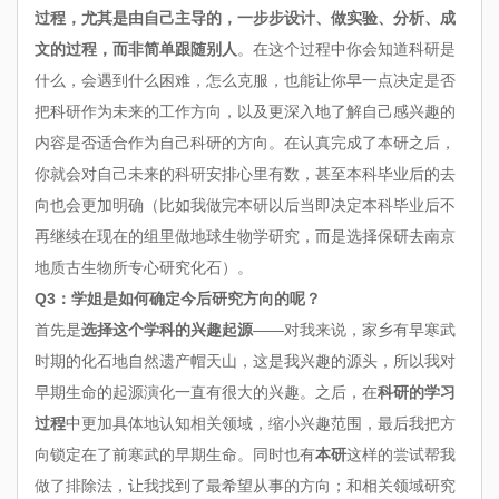
过程，尤其是由自己主导的，一步步设计、做实验、分析、成
文的过程，而非简单跟随别人
。在这个过程中你会知道科研是
什么，会遇到什么困难，怎么克服，也能让你早一点决定是否
把科研作为未来的工作方向，以及更深入地了解自己感兴趣的
内容是否适合作为自己科研的方向。在认真完成了本研之后，
你就会对自己未来的科研安排心里有数，甚至本科毕业后的去
向也会更加明确（比如我做完本研以后当即决定本科毕业后不
再继续在现在的组里做地球生物学研究，而是选择保研去南京
地质古生物所专心研究化石）。
Q3：学姐是如何确定今后研究方向的呢？
首先是
选择这个学科的兴趣起源
——对我来说，家乡有早寒武
时期的化石地自然遗产帽天山，这是我兴趣的源头，所以我对
早期生命的起源演化一直有很大的兴趣。之后，在
科研的学习
过程
中更加具体地认知相关领域，缩小兴趣范围，最后我把方
向锁定在了前寒武的早期生命。同时也有
本研
这样的尝试帮我
做了排除法，让我找到了最希望从事的方向；和相关领域研究