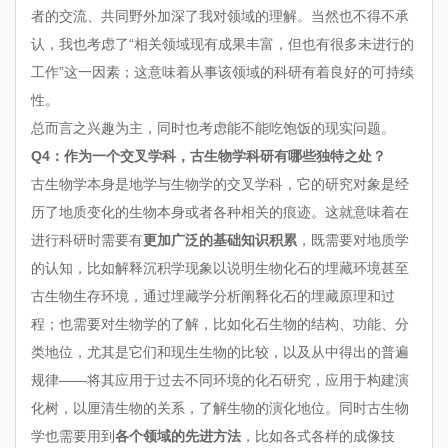
者的交流、共同野外加深了我对领域的理解。当然也不得不承
认，我也考虑了“相关领域现有成果丰富，但也有很多未进行的
工作”这一因素；这意味着从事该领域的科研有着良好的可持续
性。
总而言之兴趣为主，同时也考虑能不能吃饱饭的现实问题。
Q4：作为一个交叉学科，古生物学科研有哪些独特之处？
古生物学本身是地学与生物学的交叉学科，它的研究对象是经
历了地质变化的生物本身或者各种相关的痕迹。这就意味着在
进行科研时需要有
更加广泛的基础知识积累
，既需要对地质学
的认知，比如解释沉积学现象以说明生物化石的埋藏环境甚至
古生物生存环境，通过埋藏学分析阐释化石的埋藏原理和过
程；也需要对生物学的了解，比如化石生物的结构、功能、分
类地位，尤其是它们和现生生物的比较，以及从中得出的普遍
规律——将其应用于过去不同环境的化石研究，应用于构建演
化树，以厘清生物的关系，了解生物的演化地位。同时古生物
学也需要用到
各个领域的先进方法
，比如各式各样的成像技