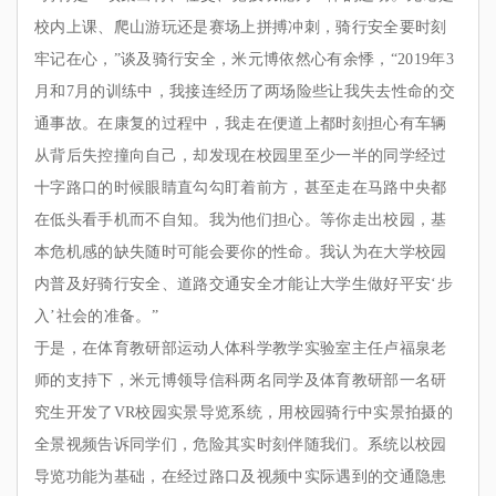
校内上课、爬山游玩还是赛场上拼搏冲刺，骑行安全要时刻
牢记在心，”谈及骑行安全，米元博依然心有余悸，“2019年3
月和7月的训练中，我接连经历了两场险些让我失去性命的交
通事故。在康复的过程中，我走在便道上都时刻担心有车辆
从背后失控撞向自己，却发现在校园里至少一半的同学经过
十字路口的时候眼睛直勾勾盯着前方，甚至走在马路中央都
在低头看手机而不自知。我为他们担心。等你走出校园，基
本危机感的缺失随时可能会要你的性命。我认为在大学校园
内普及好骑行安全、道路交通安全才能让大学生做好平安‘步
入’社会的准备。”
于是，在体育教研部运动人体科学教学实验室主任卢福泉老
师的支持下，米元博领导信科两名同学及体育教研部一名研
究生开发了VR校园实景导览系统，用校园骑行中实景拍摄的
全景视频告诉同学们，危险其实时刻伴随我们。系统以校园
导览功能为基础，在经过路口及视频中实际遇到的交通隐患