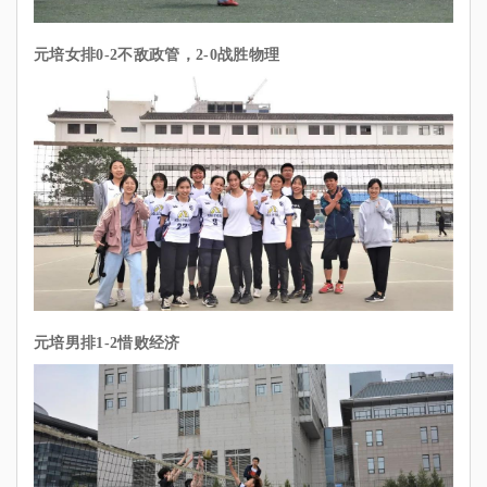
元培女排0-2不敌政管，2-0战胜物理
元培男排1-2惜败经济