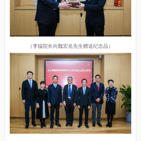
（李猛院长向魏宏名先生赠送纪念品）