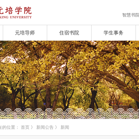
智慧书
元培导师
住宿书院
学生事务
在的位置：
首页
》
新闻公告
》 新闻