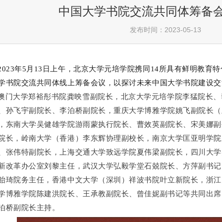
中国大学书院交流共同体筹备
发布时间：2023-05-13
2023年5月13日上午，北京大学元培学院携同14所具有鲜明教
学书院交流共同体线上筹备会议，以探讨未来中国大学书院建设交
澳门大学郑裕彤书院龚映雪副院长，北京大学元培学院李猛院长、
、孙飞宇副院长、李泊桥副院长，重庆大学博雅学院姚飞副院长（
，东南大学吴健雄学院游雨蒙执行院长、曹效英副院长、宋美娜副
院长，岭南大学（香港）李东辉协理副校长，南京大学匡亚明学院
、张伟特副院长，上海交通大学致远学院夏伟梁副院长，四川大学
新改革办公室刘黎主任，武汉大学弘毅学堂石兢院长、方萍副书记
贻琦院务主任，香港中文大学（深圳）祥波书院叶立新院长，浙江
学博雅学院陈建洪院长、王承教副院长、曾佳妮副书记等共同出席
泊桥副院长主持。