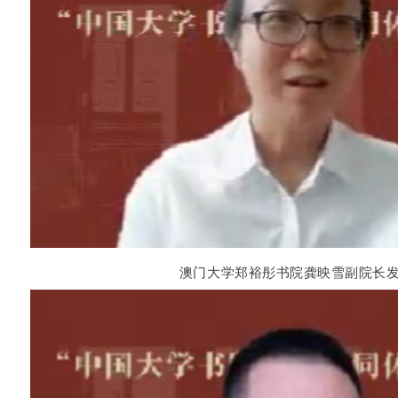
澳门大学郑裕彤书院龚映雪副院长