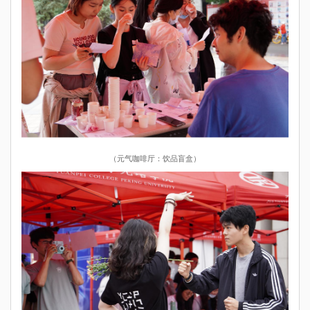
（元气咖啡厅：饮品盲盒）