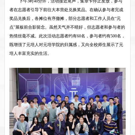
下午
3
时
40
分许，活动接近尾声，集章卡停止发放，参与
者
在志愿者引导下
前往大本营处兑换奖品。在确认参与者完成
奖品兑换后，各摊位有序撤摊，部分志愿者和工作人员在“元
点”展板前合影留念。
虽然天气并不晴好，但志愿者和参与者的
热情丝毫不减。此次活动志愿者约有
60
名，参与者约有
500
名，
既增强了元培人对元培学院的归属感，又向全校师生展示了元
培人丰富充实的生活。