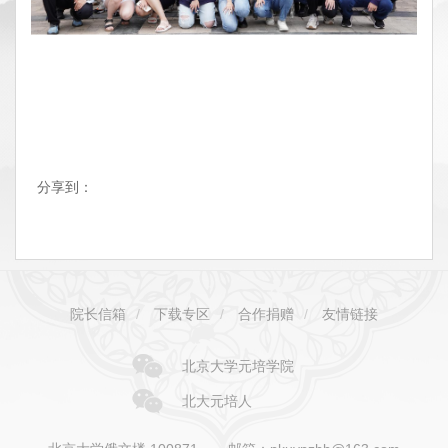
分享到：
院长信箱
/
下载专区
/
合作捐赠
/
友情链接
北京大学元培学院
北大元培人