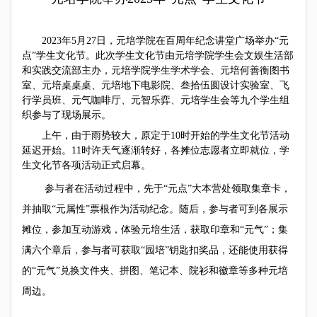
2023年5月27日，元培学院在百周年纪念讲堂广场举办“元
点”学生文化节。此次学生文化节由元培学院学生会文娱生活部
和实践交流部主办，元培学院学生学术学会、元培何善衡图书
室、元培桌桌桌、元培地下电影院、叁拾伍圆设计实验室、飞
行学员班、元气咖啡厅、元智乐弈、元培学生会等九个学生组
织参与了现场展示。
上午，由于雨势较大，原定于10时开始的学生文化节活动
延迟开始。11时许天气逐渐转好，各摊位志愿者立即就位，学
生文化节各项活动正式启幕。
参与者在活动过程中，先于
“元点”
大本营处领取集章卡，
并
抽取“元属性”票根作为活动纪念。随后，参与者
可
到各
展示
摊位，
参加互动游戏，体验
元培生活，获取印章和“元气”；集
满六个章
后，参与者
可获取
“园培”
钥匙扣奖品，
还能
使用
获得
的
“元气”兑换文件夹、
拼图、
笔记本、院衫和徽章等
多种
元培
周边。