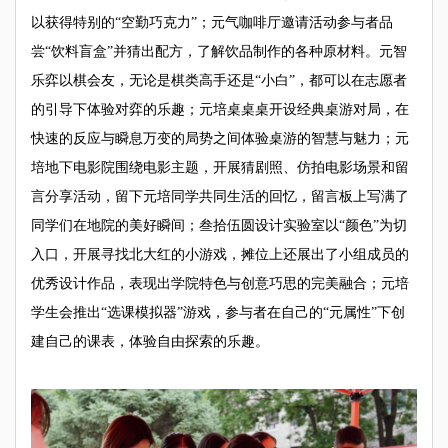
以获得特别的“空勤巧克力”；元气咖啡厅
邀请活动
参与者品
尝“饮料盲盒”
并猜出配方，了解饮品制作的各种原材料
。元智
乐弈以棋会友，无论是棋类高手还是“小白”，都可以在志愿者
的引导下体验对弈的乐趣；元培桌桌桌开设经典桌游对局，在
快速的反应与瞬息万变的局势之间体验桌游的智慧与魅力；元
培地下电影院围绕电影主题，开展猜剧照、仿拍电影场景和留
言分享活动，
留下
元培同学共同生活的回忆，留言板上写满了
同学们在地院的美好瞬间；叁拾伍圆设计实验室以“颜色”为切
入口，开展寻找北大红的小游戏，摊位上还展出了小组成员的
优秀
设计作品，
表现出
学院特色与创意巧思的完美融合；元培
学生会
推出
“选课模拟器”游戏，参与者在自己的“元属性”下创
建自己的课表，
体验自由探索的乐趣
。