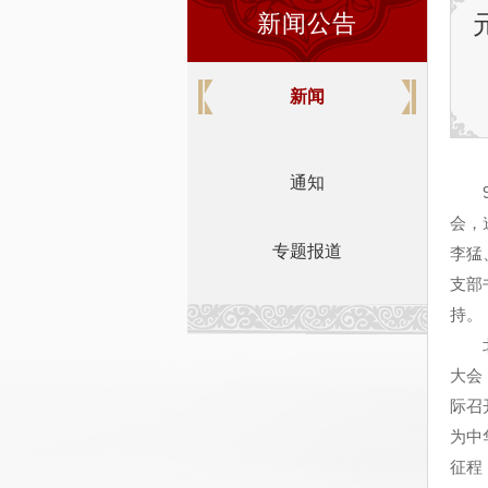
新闻公告
新闻
通知
9月
会，
专题报道
李猛
支部
持。
北京
大会
际召
为中
征程