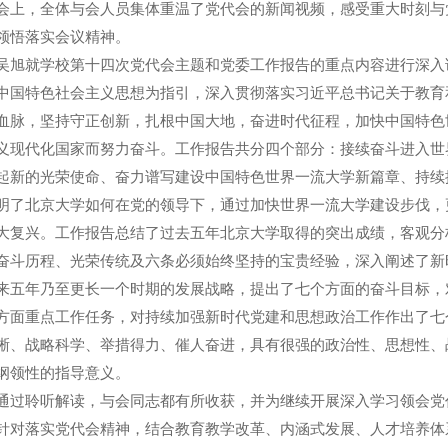
，全体与会人员集体重温了党代会的新闻视频，感受重大时刻与
领悟落实会议精神。
就学校第十四次党代会主题和党委工作报告的重点内容进行深入
中国特色社会主义思想为指引，深入贯彻落实习近平总书记关于教育
血脉，坚持守正创新，扎根中国大地，奋进时代征程，加快中国特色
义现代化国家而努力奋斗。工作报告共分四个部分：接续奋斗进入世
起新的光荣使命、奋力谱写建设中国特色世界一流大学新篇章、持续
明了北京大学如何在党的领导下，通过加快世界一流大学建设步伐，
大复兴。工作报告总结了过去五年北京大学取得的突出成绩，客观分
奋斗历程、光荣传统及六条必须始终坚持的宝贵经验，深入阐述了新
来五年乃至更长一个时期的发展战略，提出了七个方面的奋斗目标，对
方面重点工作任务，对持续加强新时代党建和思想政治工作作出了七
晰、战略科学、举措得力、催人奋进，具有很强的政治性、思想性、
纲领性的指导意义。
聆听解读，与会同志都有所收获，并为继续开展深入学习领会党
针对落实党代会精神，结合教育教学改革、内涵式发展、人才培养体