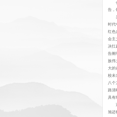
会上
告，
吴旭
时代
红色
会主
决扛
告阐
族伟
大的
校未
八个
路清
具有
通过
旭还