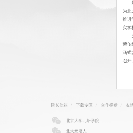
最后
为北
推进
实学
元培
荣传
涵式
召开
院长信箱
/
下载专区
/
合作捐赠
/
友
北京大学元培学院
北大元培人