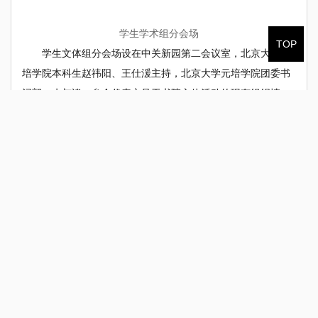
学生学术组分会场
TOP
学生文体组分会场设在中关新园第二会议室，北京大学元
培学院本科生赵祎阳、王仕湲主持，北京大学元培学院团委书
记郭一杰与谈，参会代表立足于书院文体活动的现有组织情
况，从文体社团建设、特色活动等方面分享经验、并积极探寻
高校书院间开展文体交流的有效路径。
学生文体组分会场
下午，各高校师生齐聚元培学院35楼书院活动空间，参观
学生自习区域、公共讨论区、咖啡厅、绿植墙、功能房等，深
入了解元培书院“自主学习、自由探索、完全人格、共同生
活”的办学理念。随后，教师座谈会与学生交流活动同时进行。
师生参观35楼地下空间
教师座谈会在俄文楼201会议室召开，北京大学元培学院