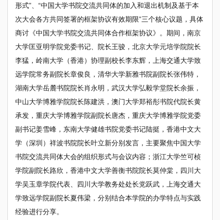
形式”、“中国大学书院交流共同体的加入和退出机制及基于本
次大会各方共同签署的框架协议有效期限”三个核心议题，具体
商讨《中国大学书院交流共同体合作框架协议》。期间，南京
大学匡亚明学院党委书记、院长王骏，北京大学元培学院院长
李猛，岭南大学（香港）协理副校长李东辉，上海交通大学致
远学院常务副院长章俊良，清华大学新雅书院副院长张伟特，
湖南大学岳麓书院院长肖永明，武汉大学弘毅学堂院长余振，
中山大学博雅学院院长陈建洪，澳门大学郑裕彤书院代院长黄
承发，重庆大学博雅学院副院长唐杰，重庆大学博雅学院党委
副书记姜雪峰，东南大学健雄书院党委书记陆挺，香港中文大
学（深圳）祥波书院院长叶立新分别发言，主要聚焦中国大学
书院交流共同体大会的组织形式与会议内容；浙江大学竺可桢
学院副院长路欣，香港中文大学善衡书院院长莫仲棠，四川大
学吴玉章学院代表、四川大学教务处处长党跃武，上海交通大
学致远学院副院长夏伟梁，分别结合本学院的办学特点与实践
经验进行分享。