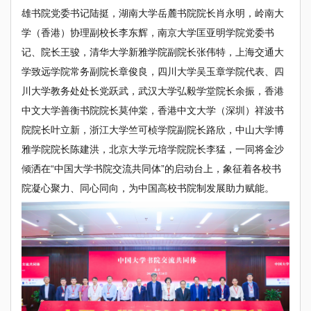
雄书院党委书记陆挺，湖南大学岳麓书院院长肖永明，岭南大
学（香港）协理副校长李东辉，南京大学匡亚明学院党委书
记、院长王骏，清华大学新雅学院副院长张伟特，上海交通大
学致远学院常务副院长章俊良，四川大学吴玉章学院代表、四
川大学教务处处长党跃武，武汉大学弘毅学堂院长余振，香港
中文大学善衡书院院长莫仲棠，香港中文大学（深圳）祥波书
院院长叶立新，浙江大学竺可桢学院副院长路欣，中山大学博
雅学院院长陈建洪，北京大学元培学院院长李猛，一同将金沙
倾洒在“中国大学书院交流共同体”的启动台上，象征着各校书
院凝心聚力、同心同向，为中国高校书院制发展助力赋能。