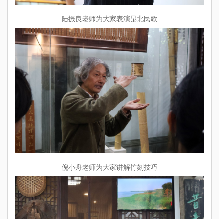
陆振良老师为大家表演昆北民歌
倪小舟老师为大家讲解竹刻技巧