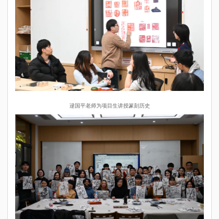
逯国平老师为
项目生讲授篆刻历史