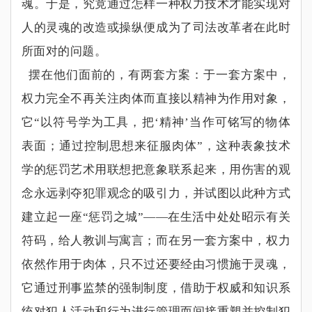
魂。于是，究竟通过怎样一种权力技术才能实现对
人的灵魂的改造或操纵便成为了司法改革者在此时
所面对的问题。
摆在他们面前的，有两套方案：于一套方案中，
权力完全不再关注肉体而直接以精神为作用对象，
它
“
以符号学为工具，把
‘
精神
’
当作可铭写的物体
表面；通过控制思想来征服肉体
”
，这种表象技术
学的惩罚艺术用联想把意象联系起来，用伤害的观
念永远剥夺犯罪观念的吸引力，并试图以此种方式
建立起一座
“
惩罚之城
”——
在生活中处处昭示有关
符码，给人教训与寓言；而在另一套方案中，权力
依然作用于肉体，只不过还要经由习惯施于灵魂，
它通过刑事监禁的强制制度，借助于权威和知识系
统对犯人活动和行为进行管理而间接重塑并控制犯