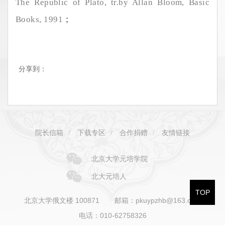
The Republic of Plato, tr.by Allan Bloom, Basic
Books, 1991
；
分享到：
院长信箱
/
下载专区
/
合作捐赠
/
友情链接
北京大学元培学院
北大元培人
TOP
北京大学俄文楼 100871
邮箱：pkuypzhb@163.com
电话：010-62758326