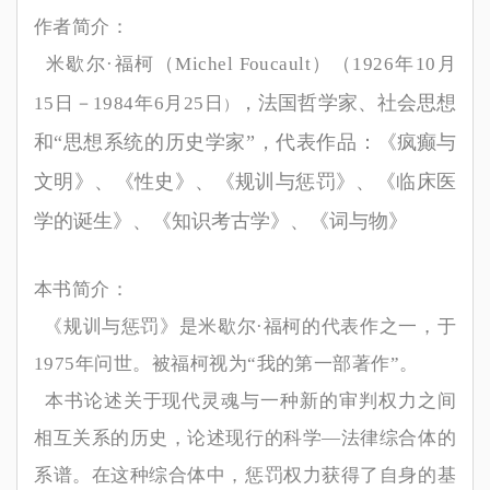
作者简介：
米歇尔
·
福柯
（
Michel Foucault
）
（1926
年10
月
，法国哲学家、社会思想
15
日－1984
年6
月25
日
）
和
“
思想系统的历史学家
”
，代表作品
：《疯癫与
文明》、《性史》、《规训与惩罚》、《临床医
学的诞生》、《知识考古学》、《词与物》
本书简介：
《规训与惩罚》是米歇尔
·
福柯的代表作之一，于
1975
年问世。被福柯视为
“
我的第一部著作
”
。
本书论述关于现代灵魂与一种新的审判权力之间
相互关系的历史，论述现行的科学
—
法律综合体的
系谱。在这种综合体中，惩罚权力获得了自身的基