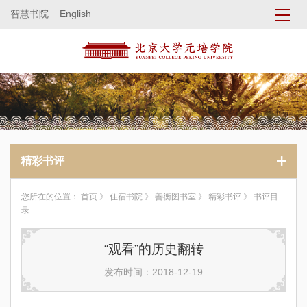
智慧书院
English
精彩书评
您所在的位置：
首页
》
住宿书院
》
善衡图书室
》
精彩书评
》 书评目
录
“观看”的历史翻转
发布时间：2018-12-19