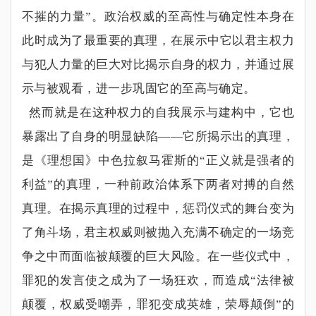
不摧的力量
”
。政治权威的至高性与确定性本身在
此时成为了最重要的真理，在展示中它以君主权力
与犯人力量的巨大对比揭示自身的权力，并通过展
示与被观看，进一步巩固它的至高与确定。
然而就是在这种权力的自我展示与建构中，它也
暴露出了自身的明显缺陷
——
它所揭
示出的真理，
是《理想国》中色拉叙马霍斯的
“
正义就是强者的
利益
”
的真理，一种前政治体系下两者对搏的自然
真理。在揭示真理的过程中，惩罚仪式的舞台变为
了角斗场，君主权威则被抛入充满不确定的一场竞
争之中而面临被颠覆的巨大风险。在一些仪式中，
罪犯的发言使之成为了一场狂欢，而造成
“
法律被
颠覆，权威受嘲弄，罪犯变成英雄，荣辱颠倒
”
的