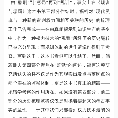
由
“
酷刑
”
到
“
惩罚
”
再到
“
规训
”
，事实上在《规训
与惩罚》这本书第三部分作结时，福柯对
“
现代灵
魂与一种新的审判权力间相互关联的历史
”
的梳理
工作已告完成
——
在由真相揭示到知识生产的演变
中，作为一种权力技术的
“
观看
”
所经历的历史翻转
已被充分呈现；而规训体制的运作逻辑也得到了考
察。写到这里，这本书看似可以作结了。然而，倘
若删去第四部分聚焦在
“
监狱
”
的阐述，福柯这项研
究所缺失的将不仅是作为其现实出发点与落脚点的
那个实在的监狱体制，更是这本书真正的精髓
——
系谱学考察的作用所在。如果没有第四部分，前三
部分的历史梳理就将仅仅是对挨着摆起来的考古事
实的呈现
——
于其中我们只能看到权力技术最初的