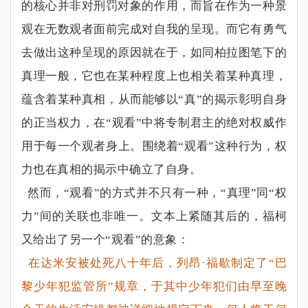
的核心并非对刑罚对象的作用，而旨在作为一种景
观在无数观者面前完成对自我的呈现。而它有勇气
去做出这种呈现的原因就在于，如同柏拉图笔下的
真理一般，它也在某种程度上也相关着某种真理，
蕴含着某种真相，从而能够以
“
真
”
的揭示彰明自身
的正当权力，在
“
观看
”
中将专制君主的绝对权威作
用于每一个观者身上。围绕着
“
观看
”
这种行为，权
力也在真相的揭示中确立了自身。
然而，“观看”的方式并不只有一种，
“
真理
”
同
“
权
力
”
间的关联也非唯一。文本上紧随其后的，福柯
又给出了另一个
“
观看
”
的意象：
在达米安被处死八十年后，列昂
·
福歇制定了
“
巴
黎少年犯监管所
”
规章，于其中少年犯们由早至晚