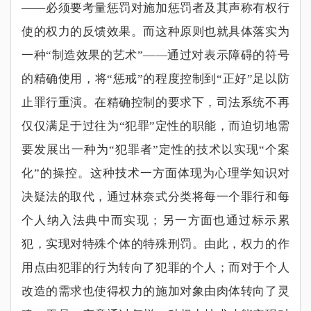
——
必须要考量惩罚对施加惩罚者及其声称有权行
使的权力的反馈效果。而这种原则也就具体落实为
一种
“
制造效果的艺术
”——
通过对表示障碍的符号
的精确使用，将
“
惩戒
”
的程度控制到
“
正好
”
足以防
止罪行重演。在精确控制的要求下，司法系统不再
仅仅满足于过往为
“
犯罪
”
定性的职能，而迫切地需
要发展出一种为
“
犯罪者
”
定性的技术以实现
“
个案
化
”
的操控。这种技术一方面体现为心理学知识对
决疑法的取代，通过林奈式分类将每一个罪行和每
个人纳入法典中而实现；另一方面也通过标示累
犯，实现对特殊个体的特殊刑罚。由此，权力的作
用点由犯罪的行为转向了犯罪的个人；而对于个人
改造的需求也使得权力的施加对象由肉体转向了灵