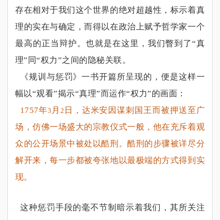
存在相对于我们这个世界的绝对超越性，标示着真
理的实在与确定，而得以在政治上赋予哲学家一个
最高的正当辩护。也就是在这里，我们瞥到了
“
真
理
”
同
“
权力
”
之间的隐秘关联。
《规训与惩罚》一书开篇所呈现的，便是这样一
幅以
“
观看
”
揭示
“
真理
”
而运作
“
权力
”
的画面：
1757
年
月
日，达米安因谋刺国王而被押送至广
3
2
场，仿佛一场盛大的宗教仪式一般，他在充斥着观
众的公开场景中被处以酷刑。酷刑的步骤被详尽分
解开来，每一步都被夸张地以最极端的方式得到实
现。
这种惩罚手段的毫不节制暗示着我们，其所关注