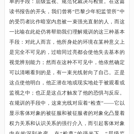
单的手段：层级监视、规范化裁决与检查。在这篇
读书报告的开头，我们曾将
“
巴黎少年犯监管所
”
中
的受罚者比作暗室内忽被一束强光直射的人，而这
一比喻在此处仍将帮助我们理解规训的这三种基本
手段：对此人而言，他所身处的环境在某种意义上
是完全不可见的，过暗同过亮都会使他失去基本的
视觉辨别能力；然而在这种不可见中，他依然确定
可以清晰看到的是，有一束光线射向了自己。正是
这点使他明白，他正潜在地或现实地处于被观看或
监视之中；也正是这点才触发了他的恐惧与反应。
在规训的手段中，这束光线对应着
“
检查
”——
它以
显示客体对象的被征服和被征服者的对象化凸显着
权力关系和认识关系的强行介入，而引起客体对象
内在的深刻改变。在
“
检查
”
的强光下，
“
层级监