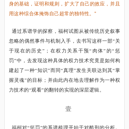
身的基础，证明和规则，扩大了自己的效应，并且
用这种综合体掩饰自己超常的独特性。”
通过系谱学的探察，福柯试图从被传统历史叙事
忽略的偶然事件与机制入手，去书写这样一部
“
关
于现在的历史
”
；在权力关系干预
“
肉体
”
的
“
惩
罚
”
中，去发现这种具体的权力技术究竟是如何构
建起了一种
“
知识
”
而同
“
真理
”
发生关联达到其
“
掌
握灵魂
”
的目标；并由此内在地去理解作为一种权
力技术的
“
观看
”
的翻转的实现的深层逻辑。
壹
福柯对
“
惩罚
”
的系谱梳理开始于对酷刑的分析。