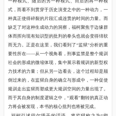
一种模式、随后的另一种模式、而后的再一种模
式，而看不到贯穿于历史演变之中的一种动力，一
种真正使得碎裂的片段汇成连贯的时间的力量。而
缺乏了对这种生成动力的洞察，福柯聚焦于边缘群
体而挥向现有知识型的批判的拳头也就会变得绵软
而无力。正是在这里，我们看到了
“
监狱
”
分析的重
要性所在
——
从一个视角看，刑事监禁是整个规训
社会的形成的微缩体现，集中展示着规训的新型权
力技术的力量；但从另一边看去，这个过程却是颠
倒过来的，在监狱自身的确立与形成中，一种促使
规训走出监狱而塑成更大规训空间的力量出现了。
而于其自身的制度逻辑之中，
“
观看
”
翻转的真正动
力将会被发现，本书的核心批判也将被完成。
福柯引述巴尔塔干的话语，将监狱称之为
“
彻