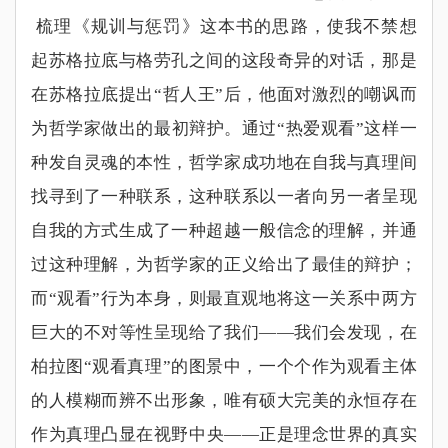
梳理《规训与惩罚》这本书的思路，使我不禁想
起苏格拉底与格劳孔之间的这段奇异的对话，那是
在苏格拉底提出
“
哲人王
”
后，他面对激烈的嘲讽而
为哲学家做出的最初辩护。通过
“
热爱观看
”
这样一
种发自灵魂的本性，哲学家成功地在自我与真理间
找寻到了一种联系，这种联系以一者向另一者呈现
自我的方式生成了一种超越一般信念的理解，并通
过这种理解，为哲学家的正义给出了最佳的辩护；
而
“
观看
”
行为本身，则最直观地将这一关系中两方
巨大的不对等性呈现给了我们
——
我们会发现，在
柏拉图
“
观看真理
”
的图景中，一个个作为观看主体
的人模糊而辨不出形象，唯有硕大完美的永恒存在
作为真理凸显在视野中央
——
正是理念世界的真实