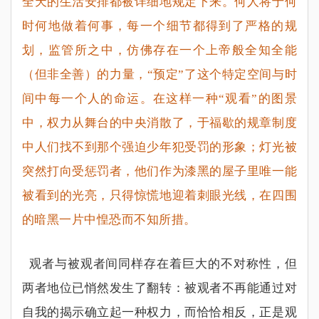
全天的生活安排都被详细地规定下来。何人将于何
时何地做着何事，每一个细节都得到了严格的规
划，监管所之中，仿佛
存在一个上帝般全知全能
（但非全善）的力量，
“
预定
”
了这个特定空间与时
间中每一个人的命运。在这样一种
“
观看
”
的图景
中，权力从舞台的中央消散了，于福歇的规章制度
中人们找不到那个强迫少年犯受罚的形象；灯光被
突然打向受惩罚者，他们作为漆黑的屋子里唯一能
被看到的光亮，只得惊慌地迎着刺眼光线，在四围
的暗黑一片中惶恐而不知所措。
观者与被观者间同样存在着巨大的不对称性，但
两者地位已悄然发生了翻转：被观者不再能通过对
自我的揭示确立起一种权力，而恰恰相反，正是观