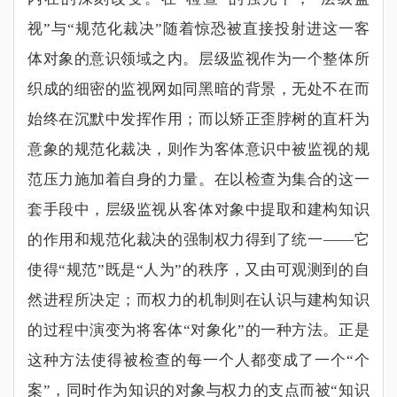
视
”
与
“
规范化裁决
”
随着惊恐被直接投射进这一客
体对象的意识领域之内。层级监视作为一个整体所
织成的细密的监视网如同黑暗的背景，无处不在而
始终在沉默中发挥作用；而以矫正歪脖树的直杆为
意象的规范化裁决，则作为客体意识中被监视的规
范压力施加着自身的力量。在以检查为集合的这一
套手段中，层级监视从客体对象中提取和建构知识
的作用和规范化裁决的强制权力得到了统一
——
它
使得
“
规范
”
既是
“
人为
”
的秩序，又由可观测到的自
然进程所决定；而权力的机制则在认识与建构知识
的过程中演变为将客体
“
对象化
”
的一种方法。正是
这种方法使得被检查的每一个人都变成了一个
“
个
案
”
，同时作为知识的对象与权力的支点而被
“
知识