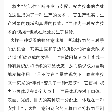
—
权力
”
的运作不断开发与支配。权力投来的光线
在这里成为了一种生产的技术，
“
它生产现实，生
产对象的领域和真理的仪式。
”
而作为一种权力技
术的
“
观看
”
也就在此处发生了翻转。
这样一种观看的翻转意味着，规训权力的三种手
段的集合，其实正应和了边沁所设计的
“
全景敞视
监狱
”
所欲达成的效果
——“
在被囚禁者身上造成一
种有意识的和持续的可见状态，从而确保权力自动
地发挥作用。
”
只不过在全景敞视之下，暗室中投
来一束光的
“
事件
”
变为了一种
“
建筑
”
，它使得
“
权
力不再体现在某个人身上，而是体现在对于肉体、
表面、光线、目光的某种统一分配上，体现在一种
安排上
”
，这样，意识到它的人将自动将权力压制