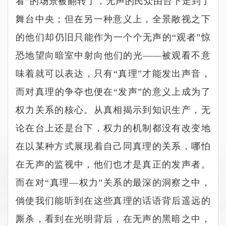
看
”
的场景被翻转了，无声的民众由台下走到了
舞台中央；但在另一种意义上，全景敞视之下
的他们却仍旧只能作为一个个无声的
“
观者
”
惊
恐地望向暗室中射向他们的光
——
被观看不意
味着就可以表达，只有
“
真理
”
才能发出声音，
而对真理的争夺也便在
“
发声
”
的意义上成为了
权力关系的核心。从真相揭示到知识生产，无
论在台上还是台下，权力的机制都没有改变地
在以某种方式展现着自己同真理的关系，哪怕
在无声的监视中，他们也才是真正的发声者。
而在对
“
真理
—
权力
”
关系的最深的洞察之中，
倘使我们能听到在这些真理的话语背后遥远的
厮杀，看到在光明背后，在无声的黑暗之中，