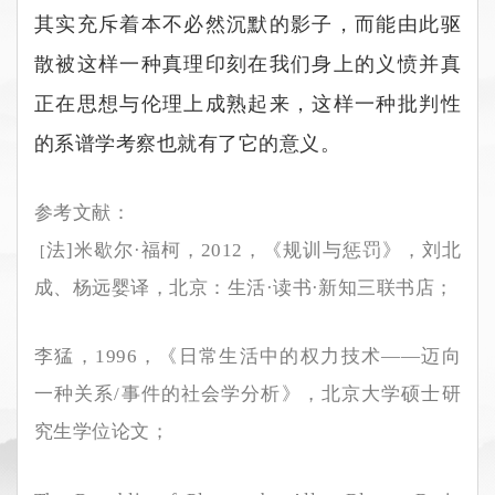
其实充斥
着本不必然沉默的影子，而能由此驱
散被这样一种真理印刻在我们身上的义愤并真
正在思想与伦理上成熟起来，这样一种批判性
的系谱学考察也就有了它的意义。
参考文献：
法
]
米歇尔
·
福柯，
2012
，《规训与惩罚》，刘北
[
成、杨远婴译，北京：生活
·
读书
·
新知三联书店；
李猛，
1996
，《日常生活中的权力技术
——
迈向
一种关系
/
事件的社会学分析》，北京大学硕士研
究生学位论文；