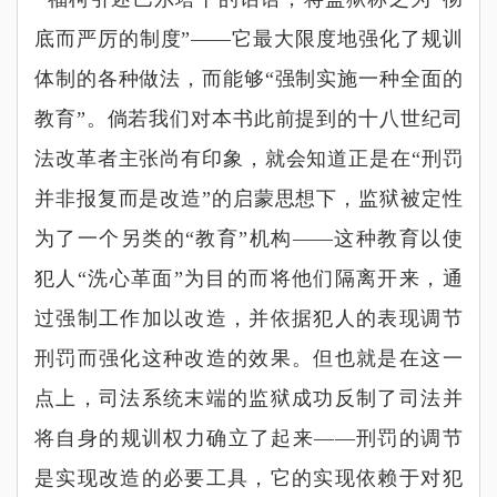
底而严厉的制度
”——
它最大限度地强化
了规训
体制的各种做法，而能够
“
强制实施一种全面的
教育
”
。倘若我们对本书此前提到的十八世纪司
法改革者主张尚有印象，就会知道正是在
“
刑罚
并非报复而是改造
”
的启蒙思想下，监狱被定性
为了一个另类的
“
教育
”
机构
——
这种教育以使
犯人
“
洗心革面
”
为目的而将他们隔离开来，通
过强制工作加以改造，并依据犯人的表现调节
刑罚而强化这种改造的效果。但也就是在这一
点上，司法系统末端的监狱成功反制了司法并
将自身的规训权力确立了起来
——
刑罚的调节
是实现改造的必要工具，它的实现依赖于对犯