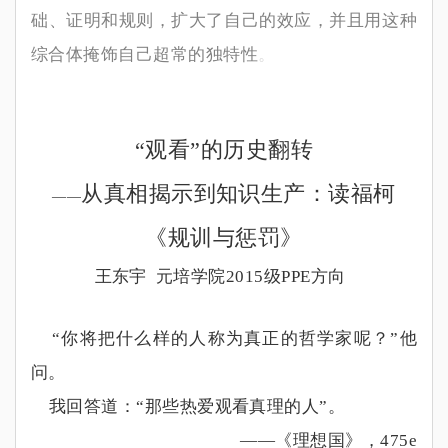
础、证明和规则，扩大了自己的效应，并且用这种
综合体掩饰自己超常的独特性
。
“
观看
”
的历史翻转
从真相揭示到知识生产：读福柯
——
《规训与惩罚》
王东宇
元培学院
2015
级
PPE方向
“
你将把什么样的人称为真正的哲学家呢？
”
他
问。
我回答道：
“
那些热爱观看真理的人
”
。
——
《理想国》，
475e