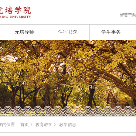
智慧书
元培导师
住宿书院
学生事务
在的位置：
首页
》
教育教学
》 教学信息