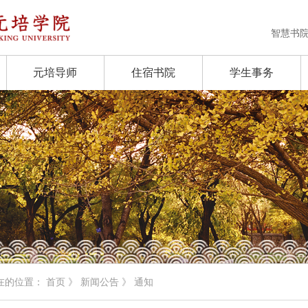
智慧书
元培导师
住宿书院
学生事务
在的位置：
首页
》
新闻公告
》 通知