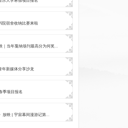
 首尔大学寒假项目报名
 书院宿舍收纳比赛来啦
映｜当年戛纳场刊最高分为何奖...
 青年新媒体分享沙龙
春季项目报名
放映 | 宇宙幕间漫游记第...