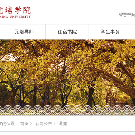
智慧书
元培导师
住宿书院
学生事务
在的位置：
首页
》
新闻公告
》 通知