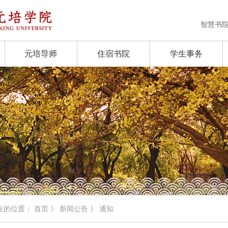
智慧书
元培导师
住宿书院
学生事务
在的位置：
首页
》
新闻公告
》 通知