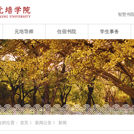
智慧书
元培导师
住宿书院
学生事务
在的位置：
首页
》
新闻公告
》 新闻