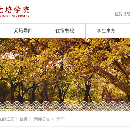
智慧书
元培导师
住宿书院
学生事务
在的位置：
首页
》
新闻公告
》 新闻